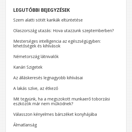
LEGUTÓBBI BEJEGYZÉSEK
Szem alatti sötét karikák eltüntetése
Olaszország utazás: Hova utazzunk szeptemberben?
Mesterséges intelligencia az egészségügyben:
lehetőségek és kihívások
Németország látnivalók
Kanári Szigetek
Az álláskeresés legnagyobb kihívásai
A lakás szíve, az étkező
Mit tegyünk, ha a megszokott munkaerő toborzási
eszközök már nem működnek?
Válasszon kényelmes bárszéket konyhájába
Álmatlanság