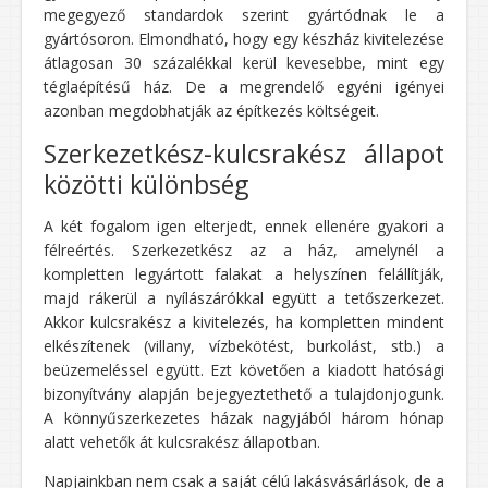
megegyező standardok szerint gyártódnak le a
gyártósoron. Elmondható, hogy egy készház kivitelezése
átlagosan 30 százalékkal kerül kevesebbe, mint egy
téglaépítésű ház. De a megrendelő egyéni igényei
azonban megdobhatják az építkezés költségeit.
Szerkezetkész-kulcsrakész állapot
közötti különbség
A két fogalom igen elterjedt, ennek ellenére gyakori a
félreértés. Szerkezetkész az a ház, amelynél a
kompletten legyártott falakat a helyszínen felállítják,
majd rákerül a nyílászárókkal együtt a tetőszerkezet.
Akkor kulcsrakész a kivitelezés, ha kompletten mindent
elkészítenek (villany, vízbekötést, burkolást, stb.) a
beüzemeléssel együtt. Ezt követően a kiadott hatósági
bizonyítvány alapján bejegyeztethető a tulajdonjogunk.
A könnyűszerkezetes házak nagyjából három hónap
alatt vehetők át kulcsrakész állapotban.
Napjainkban nem csak a saját célú lakásvásárlások, de a