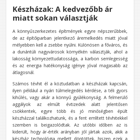
Készházak: A kedvezőbb ár
miatt sokan választják
A könnyűszerkezetes építmények egyre népszerűbbek,
de az építőiparban jelentkező áremelkedés miatt jóval
mélyebben kell a zsebbe nyúlni. Különösen a főváros, és
a dunántúli nagyvárosok környékén választják, ahol a
lakosság környezettudatossága, a karbon semlegesség
és az energia hatékonyság igénye jóval magasabb az
átlagosnál.
Számos tévhit él a köztudatban a készházak kapcsán,
ilyen például a nyári túlmelegedés kérdése, a téli gyors
kihűlés, vagy akár a könnyű gyúlékonyság. A felmerülő
aggályok az elmúlt évtizedek alatt jelentősen
csökkentek, egyre több és jó minőségben épült
készházzal találkozhatunk, és a fent említett tévhitekkel
szemben is beigazolódtak. Az utóbbi időben az is
kiderült, hogy ár-érték arányban jól jártak azok, akik a
készház technológia mellett döntöttek, hiszen ezek a