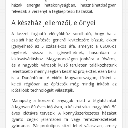
házak energia hatékonyságban, használhatóságban
felveszik a versenyt a téglaépítésű házakkal.
A készház jellemzői, előnyei
A kézzel fogható előnyökhöz sorolható, hogy ha a
családi ház építését generál kivitelezőre bízzuk, akkor
igényelhető az 5 százalékos áfa, amelyet a CSOK-os
ügyfelek vissza is igényelhetnek, hasonlóan a
lakásvásárláshoz. Magyarországon jobbára a főváros,
és a nagyobb városok külső területein találkozhatunk
jelentősebb mennyiségben készház projekttel, ezen belül
is a Dunántúlon. A vidéki Magyarországon, főként a
keleti régióban az építtetők még mindig inkább az
időtállóbb technológiát választják.
Manapság a korszerű anyagok miatt a téglaházakat
átlagosan 80 éves időtávra, a készházakat nagyjából 50
éves időtávra tervezik. A könnyűszerkezetes házakat
gyártó cégek jellemzően fa vagy fémszerkezeteket
gyártanak. Pár prototípus közül lehet választani, amely