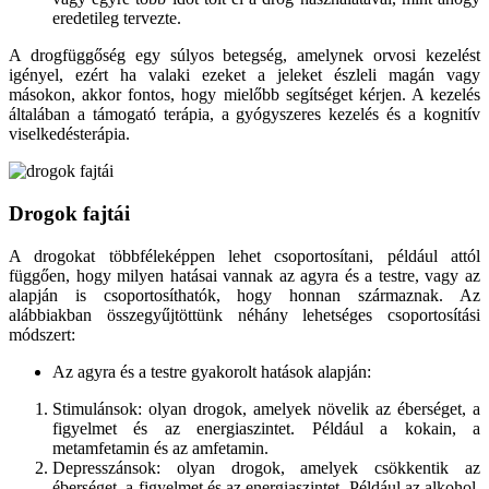
eredetileg tervezte.
A drogfüggőség egy súlyos betegség, amelynek orvosi kezelést
igényel, ezért ha valaki ezeket a jeleket észleli magán vagy
másokon, akkor fontos, hogy mielőbb segítséget kérjen. A kezelés
általában a támogató terápia, a gyógyszeres kezelés és a kognitív
viselkedésterápia.
Drogok fajtái
A drogokat többféleképpen lehet csoportosítani, például attól
függően, hogy milyen hatásai vannak az agyra és a testre, vagy az
alapján is csoportosíthatók, hogy honnan származnak. Az
alábbiakban összegyűjtöttünk néhány lehetséges csoportosítási
módszert:
Az agyra és a testre gyakorolt hatások alapján:
Stimulánsok: olyan drogok, amelyek növelik az éberséget, a
figyelmet és az energiaszintet. Például a kokain, a
metamfetamin és az amfetamin.
Depresszánsok: olyan drogok, amelyek csökkentik az
éberséget, a figyelmet és az energiaszintet. Például az alkohol,