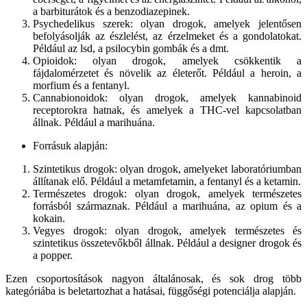
a barbiturátok és a benzodiazepinek.
Psychedelikus szerek: olyan drogok, amelyek jelentősen
befolyásolják az észlelést, az érzelmeket és a gondolatokat.
Például az lsd, a psilocybin gombák és a dmt.
Opioidok: olyan drogok, amelyek csökkentik a
fájdalomérzetet és növelik az életerőt. Például a heroin, a
morfium és a fentanyl.
Cannabionoidok: olyan drogok, amelyek kannabinoid
receptorokra hatnak, és amelyek a THC-vel kapcsolatban
állnak. Például a marihuána.
Forrásuk alapján:
Szintetikus drogok: olyan drogok, amelyeket laboratóriumban
állítanak elő. Például a metamfetamin, a fentanyl és a ketamin.
Természetes drogok: olyan drogok, amelyek természetes
forrásból származnak. Például a marihuána, az opium és a
kokain.
Vegyes drogok: olyan drogok, amelyek természetes és
szintetikus összetevőkből állnak. Például a designer drogok és
a popper.
Ezen csoportosítások nagyon általánosak, és sok drog több
kategóriába is beletartozhat a hatásai, függőségi potenciálja alapján.