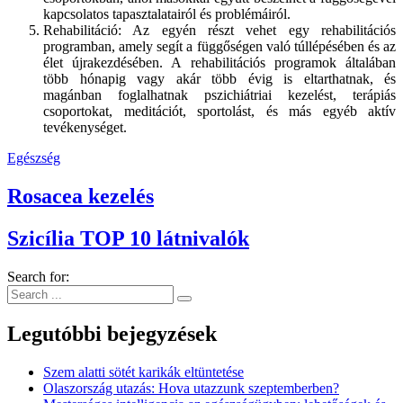
kapcsolatos tapasztalatairól és problémáiról.
Rehabilitáció: Az egyén részt vehet egy rehabilitációs
programban, amely segít a függőségen való túllépésében és az
élet újrakezdésében. A rehabilitációs programok általában
több hónapig vagy akár több évig is eltarthatnak, és
magánban foglalhatnak pszichiátriai kezelést, terápiás
csoportokat, meditációt, sportolást, és más egyéb aktív
tevékenységet.
Egészség
Rosacea kezelés
Szicília TOP 10 látnivalók
Search for:
Legutóbbi bejegyzések
Szem alatti sötét karikák eltüntetése
Olaszország utazás: Hova utazzunk szeptemberben?