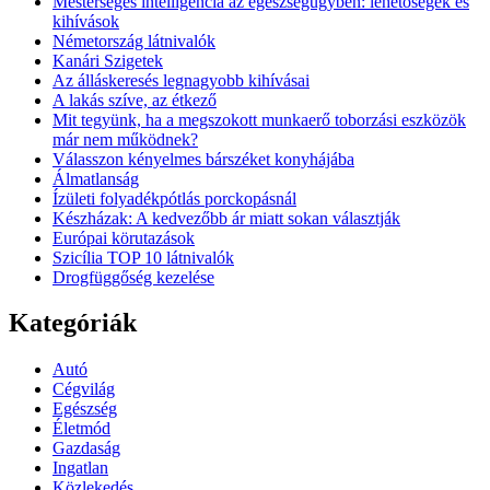
Mesterséges intelligencia az egészségügyben: lehetőségek és
kihívások
Németország látnivalók
Kanári Szigetek
Az álláskeresés legnagyobb kihívásai
A lakás szíve, az étkező
Mit tegyünk, ha a megszokott munkaerő toborzási eszközök
már nem működnek?
Válasszon kényelmes bárszéket konyhájába
Álmatlanság
Ízületi folyadékpótlás porckopásnál
Készházak: A kedvezőbb ár miatt sokan választják
Európai körutazások
Szicília TOP 10 látnivalók
Drogfüggőség kezelése
Kategóriák
Autó
Cégvilág
Egészség
Életmód
Gazdaság
Ingatlan
Közlekedés