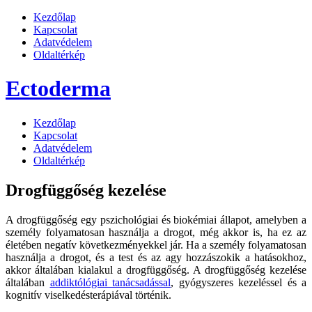
Kezdőlap
Kapcsolat
Adatvédelem
Oldaltérkép
Ectoderma
Kezdőlap
Kapcsolat
Adatvédelem
Oldaltérkép
Drogfüggőség kezelése
A drogfüggőség egy pszichológiai és biokémiai állapot, amelyben a
személy folyamatosan használja a drogot, még akkor is, ha ez az
életében negatív következményekkel jár.
Ha a személy folyamatosan
használja a drogot, és a test és az agy hozzászokik a hatásokhoz,
akkor általában kialakul a drogfüggőség. A drogfüggőség kezelése
általában
addiktólógiai tanácsadással
, gyógyszeres kezeléssel és a
kognitív viselkedésterápiával történik.