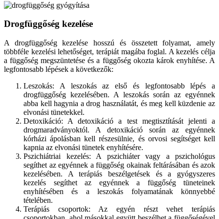
Drogfüggőség kezelése
A drogfüggőség kezelése hosszú és összetett folyamat, amely
többféle kezelési lehetőséget, terápiát magába foglal. A kezelés célja
a függőség megszüntetése és a függőség okozta károk enyhítése. A
legfontosabb lépések a következők:
Leszokás: A leszokás az első és legfontosabb lépés a
drogfüggőség kezelésében. A leszokás során az egyénnek
abba kell hagynia a drog használatát, és meg kell küzdenie az
elvonási tünetekkel.
Detoxikáció: A detoxikáció a test megtisztítását jelenti a
drogmaradványoktól. A detoxikáció során az egyénnek
kórházi ápolásban kell részesülnie, és orvosi segítséget kell
kapnia az elvonási tünetek enyhítésére.
Pszichiátriai kezelés: A pszichiáter vagy a pszichológus
segíthet az egyénnek a függőség okainak feltárásában és azok
kezelésében. A terápiás beszélgetések és a gyógyszeres
kezelés segíthet az egyénnek a függőség tüneteinek
enyhítésében és a leszokás folyamatának könnyebbé
tételében.
Terápiás csoportok: Az egyén részt vehet terápiás
csoportokban, ahol másokkal együtt beszélhet a függőségével