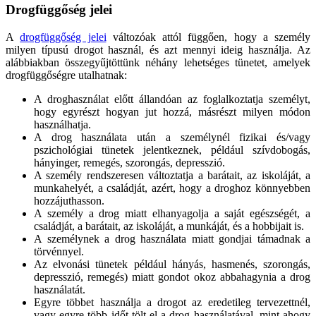
Drogfüggőség jelei
A
drogfüggőség jelei
változóak attól függően, hogy a személy
milyen típusú drogot használ, és azt mennyi ideig használja. Az
alábbiakban összegyűjtöttünk néhány lehetséges tünetet, amelyek
drogfüggőségre utalhatnak:
A droghasználat előtt állandóan az foglalkoztatja személyt,
hogy egyrészt hogyan jut hozzá, másrészt milyen módon
használhatja.
A drog használata után a személynél fizikai és/vagy
pszichológiai tünetek jelentkeznek, például szívdobogás,
hányinger, remegés, szorongás, depresszió.
A személy rendszeresen változtatja a barátait, az iskoláját, a
munkahelyét, a családját, azért, hogy a droghoz könnyebben
hozzájuthasson.
A személy a drog miatt elhanyagolja a saját egészségét, a
családját, a barátait, az iskoláját, a munkáját, és a hobbijait is.
A személynek a drog használata miatt gondjai támadnak a
törvénnyel.
Az elvonási tünetek például hányás, hasmenés, szorongás,
depresszió, remegés) miatt gondot okoz abbahagynia a drog
használatát.
Egyre többet használja a drogot az eredetileg tervezettnél,
vagy egyre több időt tölt el a drog használatával, mint ahogy