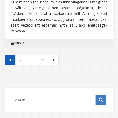
Mint minden területen így a munka világában is rengeteg
a változás, amelyhez nem csak a cégeknek, de az
álláskeresőknek is alkalmazkodniuk kell. A megszokott
munkaerő toborzási eszközök gyakran nem hatékonyak,
ezért vezetőként érdemes nyitni az újabb lehetőségek
irányába.
Munka
Bejegyzések lapozása
1
2
…
11