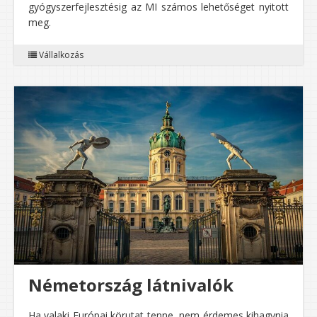
gyógyszerfejlesztésig az MI számos lehetőséget nyitott
meg.
Vállalkozás
Németország látnivalók
Ha valaki Európai körutat tenne, nem érdemes kihagynia