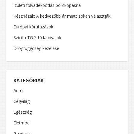
Ízületi folyadékpótlás porckopásnál
Készházak: A kedvezőbb ár miatt sokan választják
Európai körutazások
Szicília TOP 10 látnivalók
Drogfüggőség kezelése
KATEGÓRIÁK
Autó
Cégvilág
Egészség
Életmód
Gazdaság