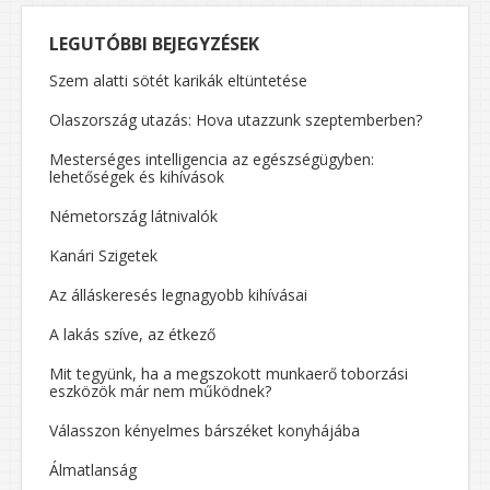
LEGUTÓBBI BEJEGYZÉSEK
Szem alatti sötét karikák eltüntetése
Olaszország utazás: Hova utazzunk szeptemberben?
Mesterséges intelligencia az egészségügyben:
lehetőségek és kihívások
Németország látnivalók
Kanári Szigetek
Az álláskeresés legnagyobb kihívásai
A lakás szíve, az étkező
Mit tegyünk, ha a megszokott munkaerő toborzási
eszközök már nem működnek?
Válasszon kényelmes bárszéket konyhájába
Álmatlanság