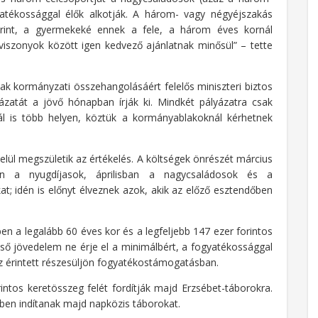
atékossággal élők alkotják. A három- vagy négyéjszakás
 forint, a gyermekeké ennek a fele, a három éves kornál
viszonyok között igen kedvező ajánlatnak minősül” – tette
ak kormányzati összehangolásáért felelős miniszteri biztos
ázatát a jövő hónapban írják ki. Mindkét pályázatra csak
nál is több helyen, köztük a kormányablakoknál kérhetnek
elül megszületik az értékelés. A költségek önrészét március
an a nyugdíjasok, áprilisban a nagycsaládosok és a
at; idén is előnyt élveznek azok, akik az előző esztendőben
ében a legalább 60 éves kor és a legfeljebb 147 ezer forintos
eső jövedelem ne érje el a minimálbért, a fogyatékossággal
az érintett részesüljön fogyatékostámogatásban.
rintos keretösszeg felét fordítják majd Erzsébet-táborokra.
tben indítanak majd napközis táborokat.