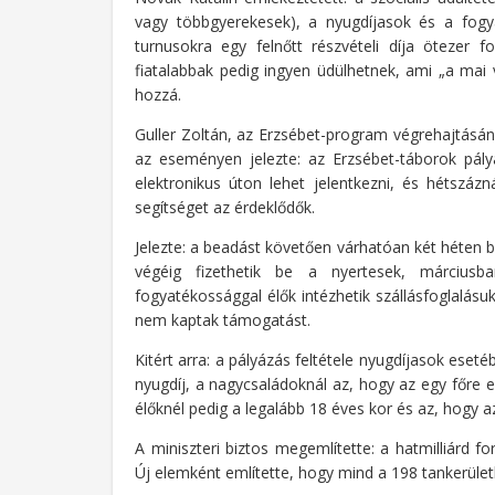
vagy többgyerekesek), a nyugdíjasok és a fogy
turnusokra egy felnőtt részvételi díja ötezer
fiatalabbak pedig ingyen üdülhetnek, ami „a mai 
hozzá.
Guller Zoltán, az Erzsébet-program végrehajtásán
az eseményen jelezte: az Erzsébet-táborok pály
elektronikus úton lehet jelentkezni, és hétszáz
segítséget az érdeklődők.
Jelezte: a beadást követően várhatóan két héten b
végéig fizethetik be a nyertesek, márciusb
fogyatékossággal élők intézhetik szállásfoglalásuk
nem kaptak támogatást.
Kitért arra: a pályázás feltétele nyugdíjasok eset
nyugdíj, a nagycsaládoknál az, hogy az egy főre 
élőknél pedig a legalább 18 éves kor és az, hogy 
A miniszteri biztos megemlítette: a hatmilliárd fo
Új elemként említette, hogy mind a 198 tankerüle