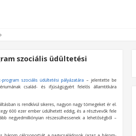
p
ram szociális üdültetési
-program szociális üdültetési pályázatára
– jelentette be
riumának család- és ifjúságügyért felelős államtitkára
tásban is rendkívül sikeres, nagyon nagy tömegeket ér el.
egy 600 ezer ember üdülhetett eddig, és a résztvevők fele
lább negyedmilliónyian részesülhessenek a lehetőségből –
etés három célcsoportját a nagycsaládosok (azaz a három-