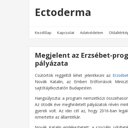
Ectoderma
Kezdőlap
Kapcsolat
Adatvédelem
Oldaltérké
Megjelent az Erzsébet-prog
pályázata
Csütörtök reggeltől lehet jelentkezni az
Erzsébet
Novák Katalin, az Emberi Erőforrások Miniszté
sajtótájékoztatón Budapesten.
Hangsúlyozta: a program nemzetközi összehasonlí
Az ötödik éve meghirdetett pályázatok révén mint
gyerek volt. Az idei cél az, hogy 2016-ban lega
ismertette az államtitkár.
Novák Katalin emlékeztetett: a szociális üdült