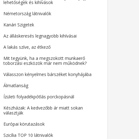
lehetőségek és kihívások
Németország látnivalók
Kanári Szigetek
Az álláskeresés legnagyobb kihívásai
A lakás szíve, az étkező
Mit tegyünk, ha a megszokott munkaerő
toborzási eszközök már nem működnek?
Válasszon kényelmes bárszéket konyhájába
Álmatlanság
Ízületi folyadékpótlás porckopásnál
Készházak: A kedvezőbb ár miatt sokan
választják
Európai körutazások
Szicília TOP 10 látnivalók