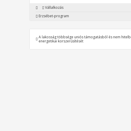
Vállalkozás
Erzsébet-program
A lakosság többsége uniós támogatásból és nem hitel
energetikai korszerűsítését