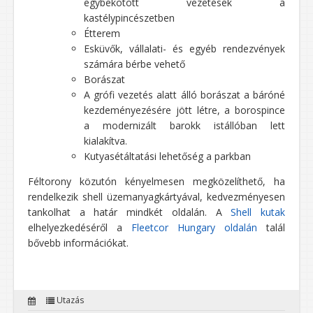
egybekötött vezetések a
kastélypincészetben
Étterem
Esküvők, vállalati- és egyéb rendezvények
számára bérbe vehető
Borászat
A grófi vezetés alatt álló borászat a báróné
kezdeményezésére jött létre, a borospince
a modernizált barokk istállóban lett
kialakítva.
Kutyasétáltatási lehetőség a parkban
Féltorony közutón kényelmesen megközelíthető, ha
rendelkezik shell üzemanyagkártyával, kedvezményesen
tankolhat a határ mindkét oldalán. A
Shell kutak
elhelyezkedéséről a
Fleetcor Hungary oldalán
talál
bővebb információkat.
Utazás