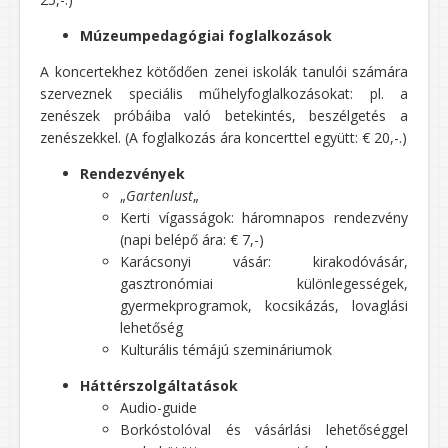
Múzeumpedagógiai foglalkozások
A koncertekhez kötődően zenei iskolák tanulói számára
szerveznek speciális műhelyfoglalkozásokat: pl. a
zenészek próbáiba való betekintés, beszélgetés a
zenészekkel. (A foglalkozás ára koncerttel együtt: € 20,-.)
Rendezvények
„
Gartenlust
„
Kerti vígasságok: háromnapos rendezvény
(napi belépő ára: € 7,-)
Karácsonyi vásár: kirakodóvásár,
gasztronómiai különlegességek,
gyermekprogramok, kocsikázás, lovaglási
lehetőség
Kulturális témájú szemináriumok
Háttérszolgáltatások
Audio-guide
Borkóstolóval és vásárlási lehetőséggel