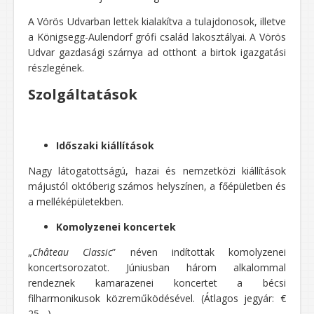
A Vörös Udvarban lettek kialakítva a tulajdonosok, illetve
a Königsegg-Aulendorf grófi család lakosztályai. A Vörös
Udvar gazdasági szárnya ad otthont a birtok igazgatási
részlegének.
Szolgáltatások
Időszaki kiállítások
Nagy látogatottságú, hazai és nemzetközi kiállítások
májustól októberig számos helyszínen, a főépületben és
a melléképületekben.
Komolyzenei koncertek
„
Château Classic
” néven indítottak komolyzenei
koncertsorozatot. Júniusban három alkalommal
rendeznek kamarazenei koncertet a bécsi
filharmonikusok közreműködésével. (Átlagos jegyár: €
25,-.)