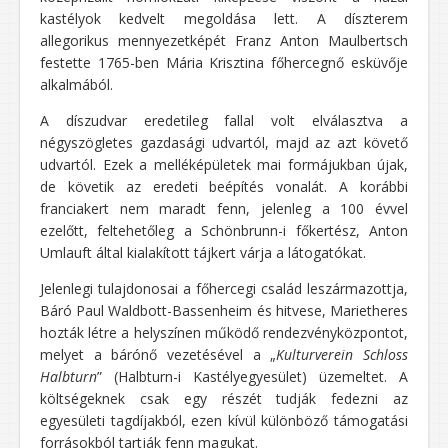
kastélyok kedvelt megoldása lett. A díszterem
allegorikus mennyezetképét Franz Anton Maulbertsch
festette 1765-ben Mária Krisztina főhercegnő esküvője
alkalmából.
A díszudvar eredetileg fallal volt elválasztva a
négyszögletes gazdasági udvartól, majd az azt követő
udvartól. Ezek a melléképületek mai formájukban újak,
de követik az eredeti beépítés vonalát. A korábbi
franciakert nem maradt fenn, jelenleg a 100 évvel
ezelőtt, feltehetőleg a Schönbrunn-i főkertész, Anton
Umlauft által kialakított tájkert várja a látogatókat.
Jelenlegi tulajdonosai a főhercegi család leszármazottja,
Báró Paul Waldbott-Bassenheim és hitvese, Marietheres
hozták létre a helyszínen működő rendezvényközpontot,
melyet a bárónő vezetésével a „
Kulturverein Schloss
Halbturn
” (Halbturn-i Kastélyegyesület) üzemeltet. A
költségeknek csak egy részét tudják fedezni az
egyesületi tagdíjakból, ezen kívül különböző támogatási
forrásokból tartják fenn magukat.