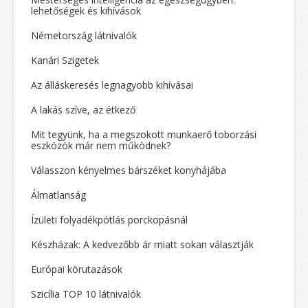
lehetőségek és kihívások
Németország látnivalók
Kanári Szigetek
Az álláskeresés legnagyobb kihívásai
A lakás szíve, az étkező
Mit tegyünk, ha a megszokott munkaerő toborzási
eszközök már nem működnek?
Válasszon kényelmes bárszéket konyhájába
Álmatlanság
Ízületi folyadékpótlás porckopásnál
Készházak: A kedvezőbb ár miatt sokan választják
Európai körutazások
Szicília TOP 10 látnivalók