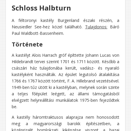
Schloss Halbturn
A féltoronyi kastély Burgenland északi részén, a
Neusiedler See-hez közel található.
Tulajdonos:
Báró
Paul Waldbott-Bassenheim.
Története
A kastélyt Alois Harrach gróf építtette Johann Lucas von
Hildebrandt tervei szerint 1701 és 1711 között. Később a
császári ház tulajdonába került, vadász- és nyaraló
kastélyként használták. Az épület legutolsó átalakítása
1766 és 1767 között történt, F. A. Hillebrand vezetésével.
1949-ben tűz ütött ki a kastélyban, melynek során szinte
a teljes főépület leégett, az állami támogatásból
elvégzett helyreállítási munkálatok 1975-ben fejeződtek
be.
A kastély háromtraktusos alaprajza nem honosodott
meg a magyarországi barokk építészetben, a
középrizalit homlokzati kiképzése viszont a hazai