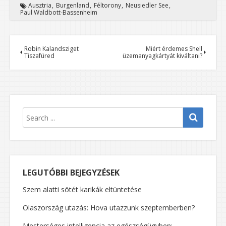
Ausztria
Burgenland
Féltorony
Neusiedler See
Paul Waldbott-Bassenheim
Robin Kalandsziget
Miért érdemes Shell
Tiszafüred
üzemanyagkártyát kiváltani?
LEGUTÓBBI BEJEGYZÉSEK
Szem alatti sötét karikák eltüntetése
Olaszország utazás: Hova utazzunk szeptemberben?
Mesterséges intelligencia az egészségügyben: