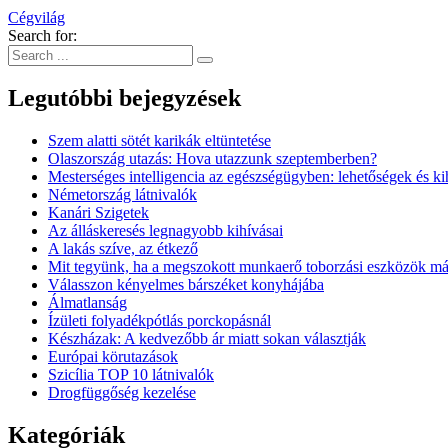
Cégvilág
Search for:
Legutóbbi bejegyzések
Szem alatti sötét karikák eltüntetése
Olaszország utazás: Hova utazzunk szeptemberben?
Mesterséges intelligencia az egészségügyben: lehetőségek és k
Németország látnivalók
Kanári Szigetek
Az álláskeresés legnagyobb kihívásai
A lakás szíve, az étkező
Mit tegyünk, ha a megszokott munkaerő toborzási eszközök 
Válasszon kényelmes bárszéket konyhájába
Álmatlanság
Ízületi folyadékpótlás porckopásnál
Készházak: A kedvezőbb ár miatt sokan választják
Európai körutazások
Szicília TOP 10 látnivalók
Drogfüggőség kezelése
Kategóriák