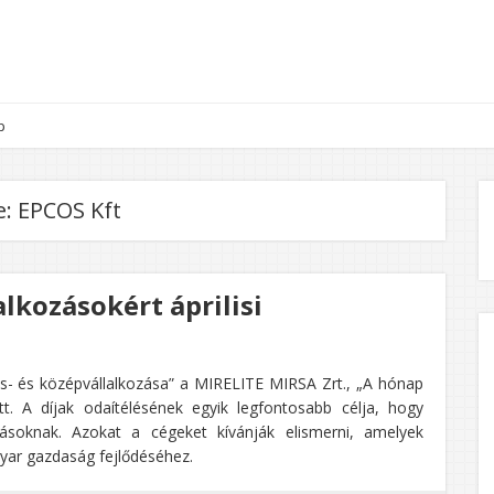
p
e:
EPCOS Kft
alkozásokért áprilisi
s- és középvállalkozása” a MIRELITE MIRSA Zrt., „A hónap
tt. A díjak odaítélésének egyik legfontosabb célja, hogy
zásoknak. Azokat a cégeket kívánják elismerni, amelyek
yar gazdaság fejlődéséhez.