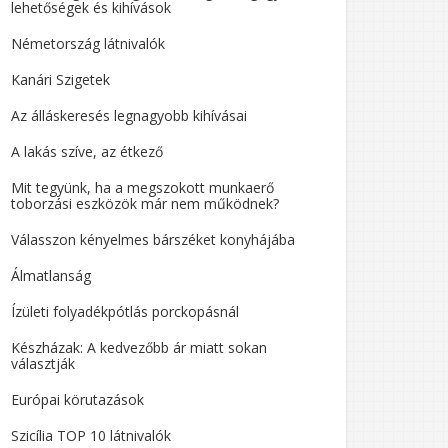
lehetőségek és kihívások
Németország látnivalók
Kanári Szigetek
Az álláskeresés legnagyobb kihívásai
A lakás szíve, az étkező
Mit tegyünk, ha a megszokott munkaerő
toborzási eszközök már nem működnek?
Válasszon kényelmes bárszéket konyhájába
Álmatlanság
Ízületi folyadékpótlás porckopásnál
Készházak: A kedvezőbb ár miatt sokan
választják
Európai körutazások
Szicília TOP 10 látnivalók