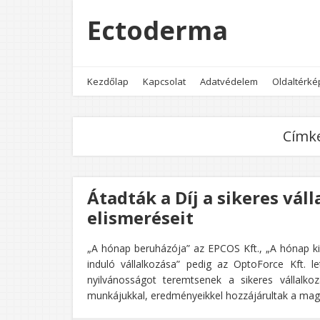
Ectoderma
Kezdőlap
Kapcsolat
Adatvédelem
Oldaltérké
Címk
Átadták a Díj a sikeres váll
elismeréseit
„A hónap beruházója” az EPCOS Kft., „A hónap ki
induló vállalkozása” pedig az OptoForce Kft. le
nyilvánosságot teremtsenek a sikeres vállalko
munkájukkal, eredményeikkel hozzájárultak a mag