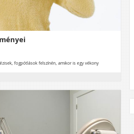
zményei
ézisek, fogpótlások felszínén, amikor is egy vékony