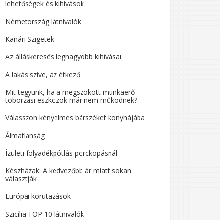
lehetőségek és kihívások
Németország látnivalók
Kanári Szigetek
Az álláskeresés legnagyobb kihívásai
A lakás szíve, az étkező
Mit tegyünk, ha a megszokott munkaerő
toborzási eszközök már nem működnek?
Válasszon kényelmes bárszéket konyhájába
Álmatlanság
Ízületi folyadékpótlás porckopásnál
Készházak: A kedvezőbb ár miatt sokan
választják
Európai körutazások
Szicília TOP 10 látnivalók