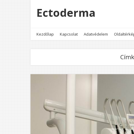
Ectoderma
Kezdőlap
Kapcsolat
Adatvédelem
Oldaltérké
Címk