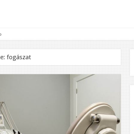
p
e:
fogászat