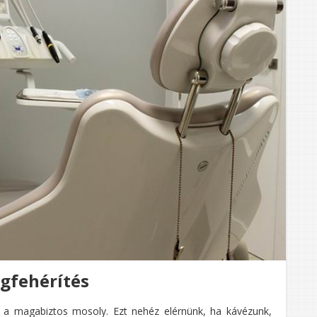
ogfehérítés
 a magabiztos mosoly. Ezt nehéz elérnünk, ha kávézunk,