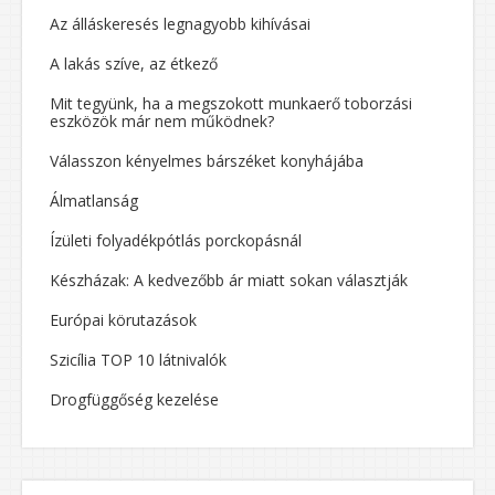
Az álláskeresés legnagyobb kihívásai
A lakás szíve, az étkező
Mit tegyünk, ha a megszokott munkaerő toborzási
eszközök már nem működnek?
Válasszon kényelmes bárszéket konyhájába
Álmatlanság
Ízületi folyadékpótlás porckopásnál
Készházak: A kedvezőbb ár miatt sokan választják
Európai körutazások
Szicília TOP 10 látnivalók
Drogfüggőség kezelése