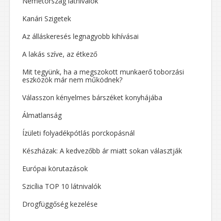
Németország látnivalók
Kanári Szigetek
Az álláskeresés legnagyobb kihívásai
A lakás szíve, az étkező
Mit tegyünk, ha a megszokott munkaerő toborzási
eszközök már nem működnek?
Válasszon kényelmes bárszéket konyhájába
Álmatlanság
Ízületi folyadékpótlás porckopásnál
Készházak: A kedvezőbb ár miatt sokan választják
Európai körutazások
Szicília TOP 10 látnivalók
Drogfüggőség kezelése