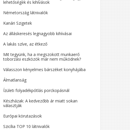
lehetőségek és kihívások
Németország látnivalók
Kanári Szigetek
Az álláskeresés legnagyobb kihívásai
A lakás szíve, az étkező
Mit tegyünk, ha a megszokott munkaerő
toborzási eszközök már nem működnek?
Válasszon kényelmes bárszéket konyhájába
Álmatlanság
Ízületi folyadékpótlás porckopásnál
Készházak: A kedvezőbb ár miatt sokan
választják
Európai körutazások
Szicília TOP 10 látnivalók