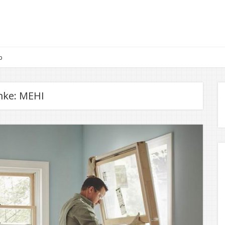
p
mke:
MEHI