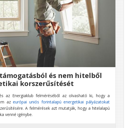
 támogatásból és nem hitelből
tikai korszerűsítését
és az Energiaklub felméréséből az olvasható ki, hogy a
anem az
európai uniós forintalapú energetikai pályázatokat
zerűsítésére. A felmérések azt mutatják, hogy a hitelalapú
éka venné igénybe.