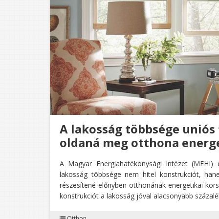
A lakosság többsége uniós
oldaná meg otthona energe
A Magyar Energiahatékonysági Intézet (MEHI) 
lakosság többsége nem hitel konstrukciót, h
részesítené előnyben otthonának energetikai kors
konstrukciót a lakosság jóval alacsonyabb százal
Otthon