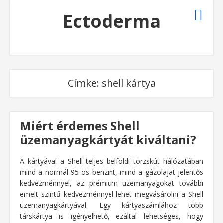
Ectoderma
Címke:
shell kártya
Miért érdemes Shell
üzemanyagkártyát kiváltani?
A kártyával a Shell teljes belföldi törzskút hálózatában
mind a normál 95-ös benzint, mind a gázolajat jelentős
kedvezménnyel, az prémium üzemanyagokat további
emelt szintű kedvezménnyel lehet megvásárolni a Shell
üzemanyagkártyával. Egy kártyaszámlához több
társkártya is igényelhető, ezáltal lehetséges, hogy