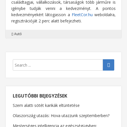
családtagjai, vállalkozások, társaságok több járműre is
igénybe tudják venni a kedvezményt. A pontos
kedvezményekért látogasson a
FleetCor.hu
weboldalra,
regisztrációját 2 perc alatt befejezheti.
Autó
LEGUTÓBBI BEJEGYZÉSEK
Szem alatti sötét karikák eltüntetése
Olaszország utazás: Hova utazzunk szeptemberben?
Mesterséges intelligencia az egészségügyben: