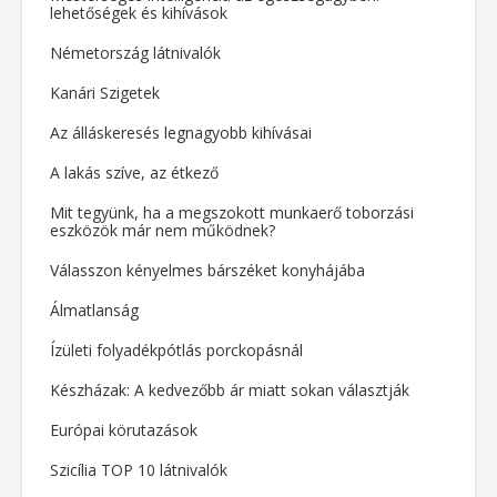
lehetőségek és kihívások
Németország látnivalók
Kanári Szigetek
Az álláskeresés legnagyobb kihívásai
A lakás szíve, az étkező
Mit tegyünk, ha a megszokott munkaerő toborzási
eszközök már nem működnek?
Válasszon kényelmes bárszéket konyhájába
Álmatlanság
Ízületi folyadékpótlás porckopásnál
Készházak: A kedvezőbb ár miatt sokan választják
Európai körutazások
Szicília TOP 10 látnivalók