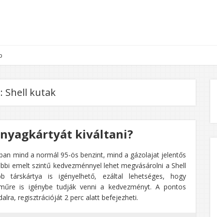
p
:
Shell kutak
nyagkártyát kiváltani?
atában mind a normál 95-ös benzint, mind a gázolajat jelentős
i emelt szintű kedvezménnyel lehet megvásárolni a Shell
 társkártya is igényelhető, ezáltal lehetséges, hogy
járműre is igénybe tudják venni a kedvezményt. A pontos
lra, regisztrációját 2 perc alatt befejezheti.