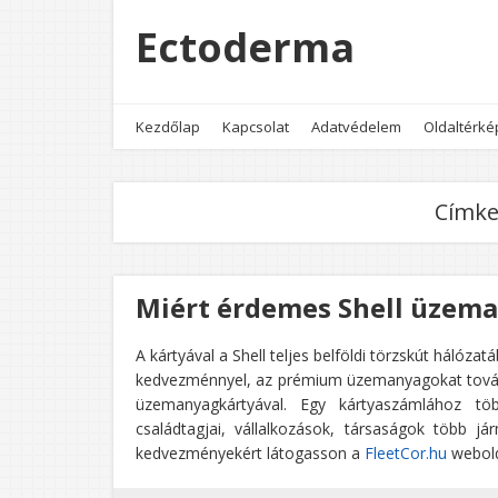
Ectoderma
Kezdőlap
Kapcsolat
Adatvédelem
Oldaltérké
Címke
Miért érdemes Shell üzema
A kártyával a Shell teljes belföldi törzskút hálóz
kedvezménnyel, az prémium üzemanyagokat tovább
üzemanyagkártyával. Egy kártyaszámlához több
családtagjai, vállalkozások, társaságok több 
kedvezményekért látogasson a
FleetCor.hu
webolda