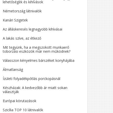
lehetőségek és kihívások
Németország látnivalók
Kanári Szigetek
Az álláskeresés legnagyobb kihívásai
A lakás szíve, az étkező
Mit tegyünk, ha a megszokott munkaerő
toborzási eszközök már nem működnek?
Válasszon kényelmes bárszéket konyhájába
Álmatlanság
Ízületi folyadékpótlás porckopásnál
Készházak: A kedvezőbb ár miatt sokan
választják
Európai körutazások
Szicília TOP 10 látnivalók