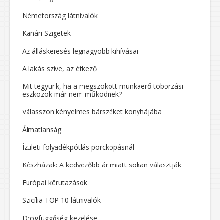
Németország látnivalók
Kanári Szigetek
Az álláskeresés legnagyobb kihívásai
A lakás szíve, az étkező
Mit tegyünk, ha a megszokott munkaerő toborzási
eszközök már nem működnek?
Válasszon kényelmes bárszéket konyhájába
Álmatlanság
Ízületi folyadékpótlás porckopásnál
Készházak: A kedvezőbb ár miatt sokan választják
Európai körutazások
Szicília TOP 10 látnivalók
Drogfüggőség kezelése