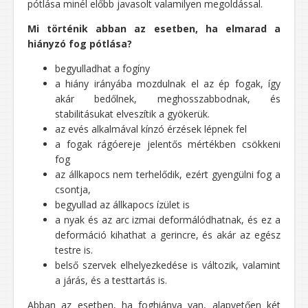
pótlása minél előbb javasolt valamilyen megoldással.
Mi történik abban az esetben, ha elmarad a
hiányzó fog pótlása?
begyulladhat a fogíny
a hiány irányába mozdulnak el az ép fogak, így
akár bedőlnek, meghosszabbodnak, és
stabilitásukat elveszítik a gyökerük.
az evés alkalmával kínzó érzések lépnek fel
a fogak rágóereje jelentős mértékben csökkeni
fog
az állkapocs nem terhelődik, ezért gyengülni fog a
csontja,
begyullad az állkapocs ízület is
a nyak és az arc izmai deformálódhatnak, és ez a
deformáció kihathat a gerincre, és akár az egész
testre is.
belső szervek elhelyezkedése is változik, valamint
a járás, és a testtartás is.
Abban az esetben, ha foghiánya van, alapvetően két