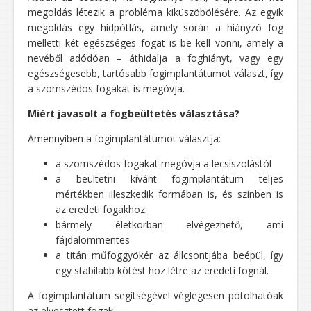
megoldás létezik a probléma kiküszöbölésére. Az egyik
megoldás egy hídpótlás, amely során a hiányzó fog
melletti két egészséges fogat is be kell vonni, amely a
nevéből adódóan – áthidalja a foghiányt, vagy egy
egészségesebb, tartósabb fogimplantátumot választ, így
a szomszédos fogakat is megóvja.
Miért javasolt a fogbeültetés választása?
Amennyiben a fogimplantátumot választja:
a szomszédos fogakat megóvja a lecsiszolástól
a beültetni kívánt fogimplantátum teljes
mértékben illeszkedik formában is, és színben is
az eredeti fogakhoz.
bármely életkorban elvégezhető, ami
fájdalommentes
a titán műfoggyökér az állcsontjába beépül, így
egy stabilabb kötést hoz létre az eredeti fognál.
A fogimplantátum segítségével véglegesen pótolhatóak
az elvesztett fogak.