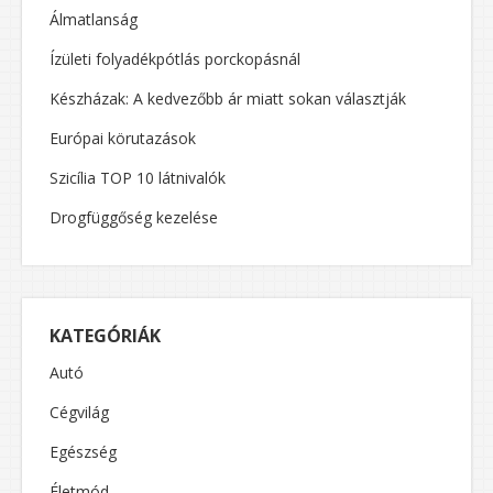
Álmatlanság
Ízületi folyadékpótlás porckopásnál
Készházak: A kedvezőbb ár miatt sokan választják
Európai körutazások
Szicília TOP 10 látnivalók
Drogfüggőség kezelése
KATEGÓRIÁK
Autó
Cégvilág
Egészség
Életmód