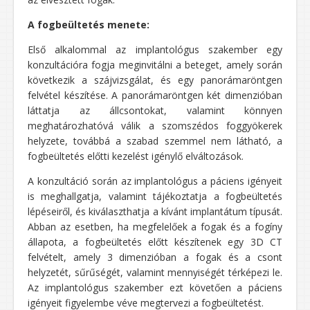
A fogbeültetés menete:
Első alkalommal az implantológus szakember egy
konzultációra fogja meginvitálni a beteget, amely során
következik a szájvizsgálat, és egy panorámaröntgen
felvétel készítése. A panorámaröntgen két dimenzióban
láttatja az állcsontokat, valamint könnyen
meghatározhatóvá válik a szomszédos foggyökerek
helyzete, továbbá a szabad szemmel nem látható, a
fogbeültetés előtti kezelést igénylő elváltozások.
A konzultáció során az implantológus a páciens igényeit
is meghallgatja, valamint tájékoztatja a fogbeültetés
lépéseiről, és kiválaszthatja a kívánt implantátum típusát.
Abban az esetben, ha megfelelőek a fogak és a fogíny
állapota, a fogbeültetés előtt készítenek egy 3D CT
felvételt, amely 3 dimenzióban a fogak és a csont
helyzetét, sűrűségét, valamint mennyiségét térképezi le.
Az implantológus szakember ezt követően a páciens
igényeit figyelembe véve megtervezi a fogbeültetést.