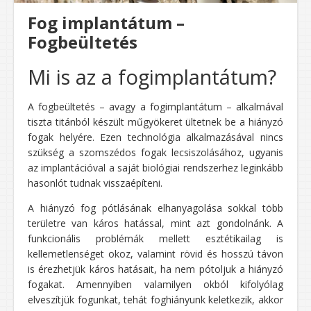
Fog implantátum –
Fogbeültetés
Mi is az a fogimplantátum?
A fogbeültetés – avagy a fogimplantátum – alkalmával
tiszta titánból készült műgyökeret ültetnek be a hiányzó
fogak helyére. Ezen technológia alkalmazásával nincs
szükség a szomszédos fogak lecsiszolásához, ugyanis
az implantációval a saját biológiai rendszerhez leginkább
hasonlót tudnak visszaépíteni.
A hiányzó fog pótlásának elhanyagolása sokkal több
területre van káros hatással, mint azt gondolnánk. A
funkcionális problémák mellett esztétikailag is
kellemetlenséget okoz, valamint rövid és hosszú távon
is érezhetjük káros hatásait, ha nem pótoljuk a hiányzó
fogakat. Amennyiben valamilyen okból kifolyólag
elveszítjük fogunkat, tehát foghiányunk keletkezik, akkor