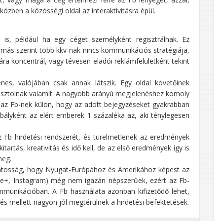
zben a közösségi oldal az interaktivitásra épül.
 is, például ha egy céget személyként regisztrálnak. Ez
amás szerint több kkv-nak nincs kommunikációs stratégiája,
sára koncentrál, vagy tévesen eladói reklámfelületként tekint
enes, valójában csak annak látszik. Egy oldal követőinek
 posztolnak valamit. A nagyobb arányú megjelenéshez komoly
ll az Fb-nek külön, hogy az adott bejegyzéseket gyakrabban
bályként az elért emberek 1 százaléka az, aki ténylegesen
 Fb hirdetési rendszerét, és türelmetlenek az eredmények
itartás, kreativitás és idő kell, de az első eredmények így is
meg.
ajátosság, hogy Nyugat-Európához és Amerikához képest az
gle+, Instagram) még nem igazán népszerűek, ezért az Fb-
mmunikációban. A Fb használata azonban kifizetődő lehet,
s mellett nagyon jól megtérülnek a hirdetési befektetések.