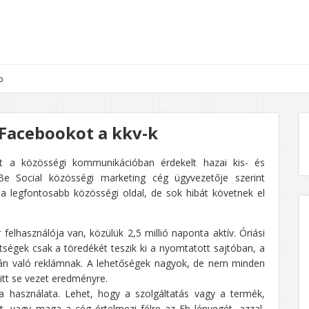
p
 Facebookot a kkv-k
t a közösségi kommunikációban érdekelt hazai kis- és
 Be Social közösségi marketing cég ügyvezetője szerint
 legfontosabb közösségi oldal, de sok hibát követnek el
elhasználója van, közülük 2,5 millió naponta aktív. Óriási
tségek csak a töredékét teszik ki a nyomtatott sajtóban, a
alán való reklámnak. A lehetőségek nagyok, de nem minden
itt se vezet eredményre.
 használata. Lehet, hogy a szolgáltatás vagy a termék,
, vagy maga a cég értelmezi félre az Fb lényegét, azzal,