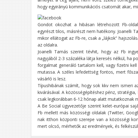
hogy egyirányú kommunikációs csatornát akar, mikö
Gondot okozhat a hibásan létrehozott Fb-oldal
egyrészt tilos, másrészt nem hatékony. Joanelli T
mikor ellátogat az Fb-re, csak a „lájkok” hajszolá
az oldalra.
Joanelli Tamás szerint tévhit, hogy az Fb ingy
nagyjából 2-3 százaléka látja keresés nélkül, ha
forgalmat generáló tartalom kell, vagy fizetni ke
mutassa. A széles lefedettség fontos, mert fősza
vásárló is lesz.
Típushibának számít, hogy sok kkv nem ismeri az
kivárásával. A közösségépítéshez pénz, stratégia, k
csak legkorábban 6-12 hónap alatt mutatkoznak 
A Be Social ügyvezetője szerint kelet-európai s
Fb mellett más közösségi oldalak (Twitter, Goo
nak itthon központi szerepe van a közösségi ko
mert olcsó, mérhetők az eredmények, és felkészülé