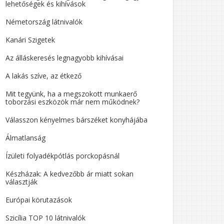
lehetőségek és kihívások
Németország látnivalók
Kanári Szigetek
Az álláskeresés legnagyobb kihívásai
A lakás szíve, az étkező
Mit tegyünk, ha a megszokott munkaerő
toborzási eszközök már nem működnek?
Válasszon kényelmes bárszéket konyhájába
Álmatlanság
Ízületi folyadékpótlás porckopásnál
Készházak: A kedvezőbb ár miatt sokan
választják
Európai körutazások
Szicília TOP 10 látnivalók