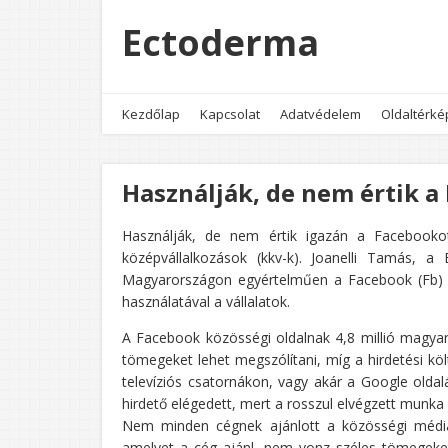
Ectoderma
Kezdőlap
Kapcsolat
Adatvédelem
Oldaltérké
Használják, de nem értik a
Használják, de nem értik igazán a Facebooko
középvállalkozások (kkv-k). Joanelli Tamás, a
Magyarországon egyértelműen a Facebook (Fb) a
használatával a vállalatok.
A Facebook közösségi oldalnak 4,8 millió magyar f
tömegeket lehet megszólítani, míg a hirdetési köl
televíziós csatornákon, vagy akár a Google old
hirdető elégedett, mert a rosszul elvégzett munka 
Nem minden cégnek ajánlott a közösségi média
amelyet a cég ajánl, nem vonz széles tömegeket