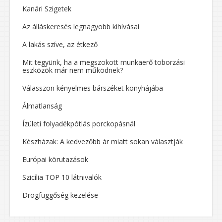
Kanári Szigetek
Az álláskeresés legnagyobb kihívásai
A lakás szíve, az étkező
Mit tegyünk, ha a megszokott munkaerő toborzási
eszközök már nem működnek?
Válasszon kényelmes bárszéket konyhájába
Álmatlanság
Ízületi folyadékpótlás porckopásnál
Készházak: A kedvezőbb ár miatt sokan választják
Európai körutazások
Szicília TOP 10 látnivalók
Drogfüggőség kezelése