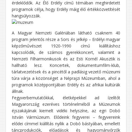
érdeklődők. Az Élő Erdély című témában meghirdetett
programok célja, hogy Erdély máig élő értékközvetítését
hangsúlyozzák.
A Magyar Nemzeti Galériában látható csaknem 40
program jelentős része a Sors és jelkép – Erdélyi magyar
képzőművészet 1920-1990 című kiállításhoz
kapcsolódik, de számos gyerekkoncert, valamint a
Nemzeti Filharmonikusok és az Esti Kornél Akusztik is
hallható lesz. Koncertek, dokumentumfilm-klub,
tárlatvezetések és a pincétől a padlásig vezető múzeumi
túra várja a közönséget a Néprajzi Múzeumban, ahol a
programok középpontjában Erdély és az afrikai kultúrák
állnak.
Fegyverbemutatókkal, életképekkel ad ízelítőt
Magyarország ezeréves történelméből a Múzeumok
éjszakájának kiemelt vidéki helyszíne, az egri Dobó
István Vármúzeum. Elődeink fegyverei – fegyvereink
elődei címmel kiállítás nyílik a Dobó bástyában, emellett
táncprodukciók, előadások és hagyományőrzők