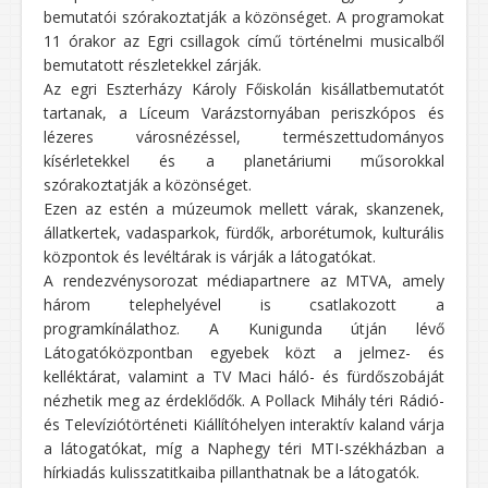
bemutatói szórakoztatják a közönséget. A programokat
11 órakor az Egri csillagok című történelmi musicalből
bemutatott részletekkel zárják.
Az egri Eszterházy Károly Főiskolán kisállatbemutatót
tartanak, a Líceum Varázstornyában periszkópos és
lézeres városnézéssel, természettudományos
kísérletekkel és a planetáriumi műsorokkal
szórakoztatják a közönséget.
Ezen az estén a múzeumok mellett várak, skanzenek,
állatkertek, vadasparkok, fürdők, arborétumok, kulturális
központok és levéltárak is várják a látogatókat.
A rendezvénysorozat médiapartnere az MTVA, amely
három telephelyével is csatlakozott a
programkínálathoz. A Kunigunda útján lévő
Látogatóközpontban egyebek közt a jelmez- és
kelléktárat, valamint a TV Maci háló- és fürdőszobáját
nézhetik meg az érdeklődők. A Pollack Mihály téri Rádió-
és Televíziótörténeti Kiállítóhelyen interaktív kaland várja
a látogatókat, míg a Naphegy téri MTI-székházban a
hírkiadás kulisszatitkaiba pillanthatnak be a látogatók.