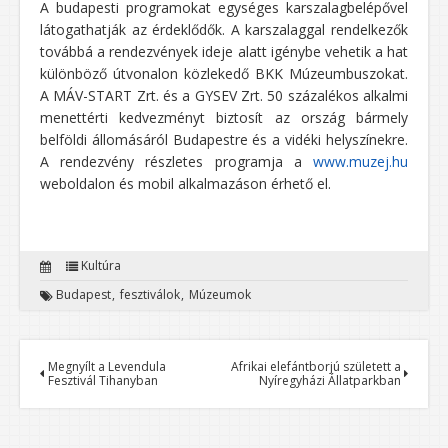
A budapesti programokat egységes karszalagbelépővel
látogathatják az érdeklődők. A karszalaggal rendelkezők
továbbá a rendezvények ideje alatt igénybe vehetik a hat
különböző útvonalon közlekedő BKK Múzeumbuszokat.
A MÁV-START Zrt. és a GYSEV Zrt. 50 százalékos alkalmi
menettérti kedvezményt biztosít az ország bármely
belföldi állomásáról Budapestre és a vidéki helyszínekre.
A rendezvény részletes programja a
www.muzej.hu
weboldalon és mobil alkalmazáson érhető el.
Kultúra
Budapest
fesztiválok
Múzeumok
Megnyílt a Levendula
Afrikai elefántborjú született a
Fesztivál Tihanyban
Nyíregyházi Állatparkban