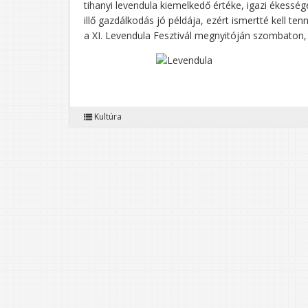
tihanyi levendula kiemelkedő értéke, igazi ékess
illő gazdálkodás jó példája, ezért ismertté kell te
a XI. Levendula Fesztivál megnyitóján szombaton,
Kultúra