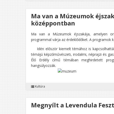
Ma van a Múzeumok éjszakáj
középpontban
Ma van a Múzeumok éjszakája, amelyen ors
programmal várja az érdeklődőket. A programok kö
Idén először kiemelt témához is kapcsolhatták 
témájú képzőművészeti, irodalmi, néprajzi és ga
Élő Erdély című témában meghirdetett progr
hangsúlyozzák.
Kultúra
Megnyílt a Levendula Fesz