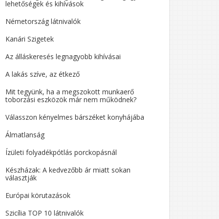
lehetőségek és kihívások
Németország látnivalók
Kanári Szigetek
Az álláskeresés legnagyobb kihívásai
A lakás szíve, az étkező
Mit tegyünk, ha a megszokott munkaerő
toborzási eszközök már nem működnek?
Válasszon kényelmes bárszéket konyhájába
Álmatlanság
Ízületi folyadékpótlás porckopásnál
Készházak: A kedvezőbb ár miatt sokan
választják
Európai körutazások
Szicília TOP 10 látnivalók