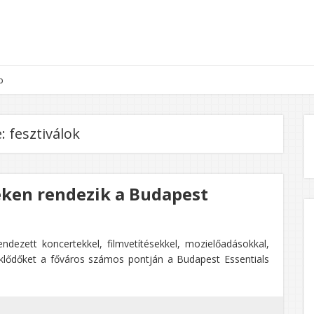
p
e:
fesztiválok
ken rendezik a Budapest
ezett koncertekkel, filmvetítésekkel, mozielőadásokkal,
deklődőket a főváros számos pontján a Budapest Essentials