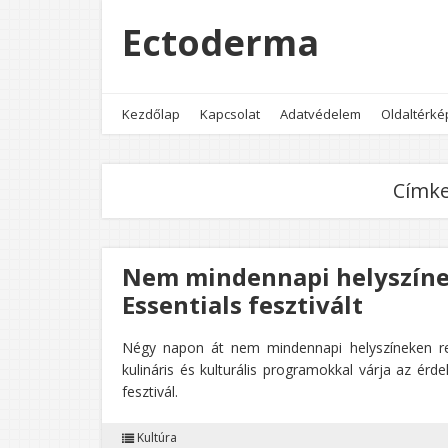
Ectoderma
Kezdőlap
Kapcsolat
Adatvédelem
Oldaltérké
Címk
Nem mindennapi helyszíne
Essentials fesztivált
Négy napon át nem mindennapi helyszíneken rend
kulináris és kulturális programokkal várja az ér
fesztivál.
Kultúra