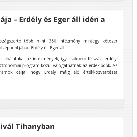
a – Erdély és Eger áll idén a
zágszerte több mint 360 intézmény mintegy kétezer
zéppontjában Erdély és Eger áll.
kínálatukat az intézmények, így csaknem félszáz, erdélyi
sztronómiai program közül válogathatnak az érdeklődők. Az
amok célja, hogy Erdély máig élő értékközvetítését
tivál Tihanyban