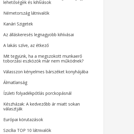
lehetőségek és kihívások
Németország látnivalók
Kanári Szigetek
Az álláskeresés legnagyobb kihívásai
A lakás szíve, az étkező
Mit tegyünk, ha a megszokott munkaerő
toborzási eszközök már nem működnek?
Válasszon kényelmes bárszéket konyhájába
Álmatlanság
Ízületi folyadékpótlás porckopásnál
Készházak: A kedvezőbb ár miatt sokan
választják
Európai körutazások
Szicília TOP 10 látnivalók