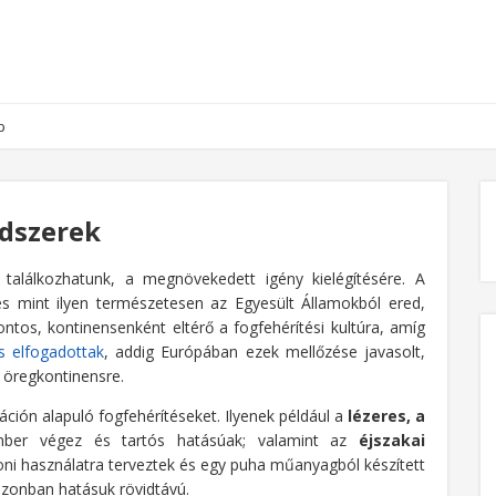
p
dszerek
találkozhatunk, a megnövekedett igény kielégítésére. A
és mint ilyen természetesen az Egyesült Államokból ered,
ntos, kontinensenként eltérő a fogfehérítési kultúra, amíg
s elfogadottak
, addig Európában ezek mellőzése javasolt,
 öregkontinensre.
ción alapuló fogfehérítéseket. Ilyenek például a
lézeres, a
mber végez és tartós hatásúak; valamint az
éjszakai
ni használatra terveztek és egy puha műanyagból készített
azonban hatásuk rövidtávú.