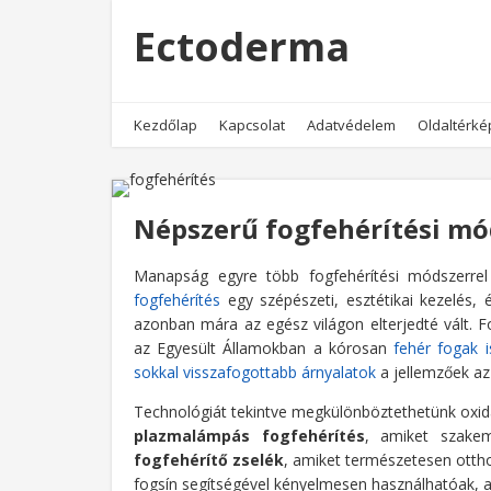
Ectoderma
Kezdőlap
Kapcsolat
Adatvédelem
Oldaltérké
Népszerű fogfehérítési mó
Manapság egyre több fogfehérítési módszerrel 
fogfehérítés
egy szépészeti, esztétikai kezelés, 
azonban mára az egész világon elterjedté vált.
Fo
az Egyesült Államokban a kórosan
fehér fogak i
sokkal visszafogottabb árnyalatok
a jellemzőek az
Technológiát tekintve megkülönböztethetünk oxidá
plazmalámpás fogfehérítés
, amiket szake
fogfehérítő zselék
, amiket természetesen ottho
fogsín segítségével kényelmesen használhatóak, 