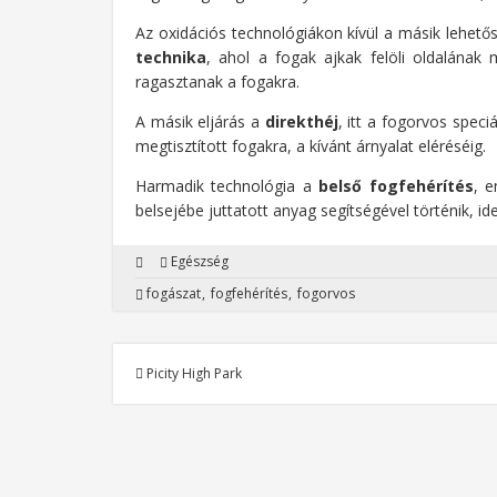
Az oxidációs technológiákon kívül a másik lehetősé
technika
, ahol a fogak ajkak felöli oldalának 
ragasztanak a fogakra.
A másik eljárás a
direkthéj
, itt a fogorvos speci
megtisztított fogakra, a kívánt árnyalat eléréséig.
Harmadik technológia a
belső fogfehérítés
, e
belsejébe juttatott anyag segítségével történik, i
Egészség
fogászat
fogfehérítés
fogorvos
Picity High Park