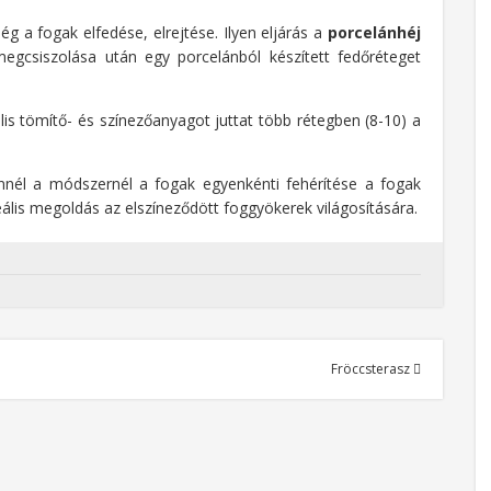
g a fogak elfedése, elrejtése. Ilyen eljárás a
porcelánhéj
megcsiszolása után egy porcelánból készített fedőréteget
ális tömítő- és színezőanyagot juttat több rétegben (8-10) a
nnél a módszernél a fogak egyenkénti fehérítése a fogak
deális megoldás az elszíneződött foggyökerek világosítására.
Fröccsterasz